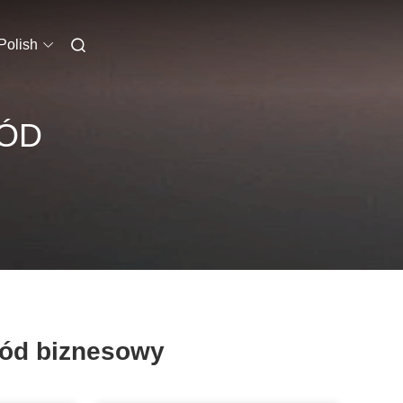
Polish
ÓD
ód biznesowy