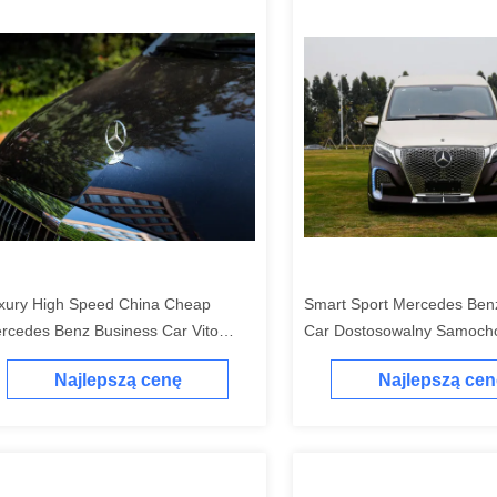
xury High Speed China Cheap
Smart Sport Mercedes Ben
rcedes Benz Business Car Vito
Car Dostosowalny Samoc
V 2.0L Benzyna Benzyna Paliwo
4WD MPV 2.0L Samochód
Najlepszą cenę
Najlepszą cen
mochód