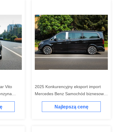
r Vito
2025 Konkurencyjny eksport import
enzyna
Mercedes Benz Samochód biznesowy
5Kw 350Nm
MPV 2.0T
ę
Najlepszą cenę