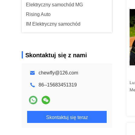
Elektryczny samochód MG
Rising Auto
IM Elektryczny samochód
Skontaktuj się z nami
chewfly@126.com
Lu
86--15683451319
Me
MP
Sa
Skontaktuj się teraz