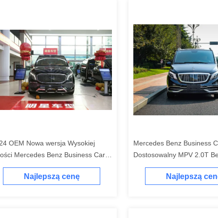
24 OEM Nowa wersja Wysokiej
Mercedes Benz Business Ca
kości Mercedes Benz Business Car
Dostosowalny MPV 2.0T B
nzyna Benzyna Paliwo Samochód
Benzyna Paliwo 211Ps 15
Najlepszą cenę
Najlepszą cen
Nowy samochód