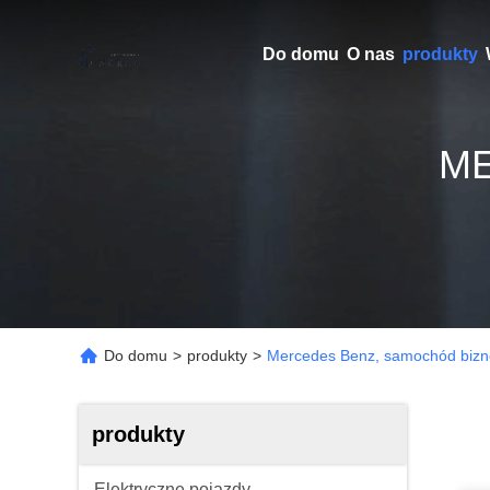
Do domu
O nas
produkty
M
Do domu
>
produkty
>
Mercedes Benz, samochód biz
produkty
Elektryczne pojazdy