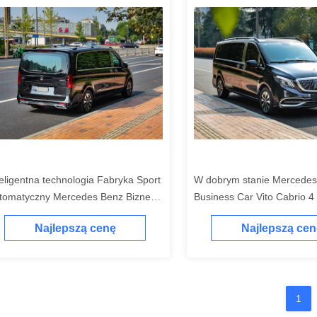
teligentna technologia Fabryka Sport
W dobrym stanie Mercedes
tomatyczny Mercedes Benz Biznes
Business Car Vito Cabrio 4
mochód Vito MPV Nowy samochód
Benzynowy 7-osobowy MP
Najlepszą cenę
Najlepszą cen
liwowy
samochód
1