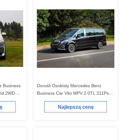
z Business
Dorośli Osobisty Mercedes Benz
hód 2WD
Business Car Vito MPV 2.0TL 211Ps
155Kw 350Nm Benzyna Paliwo Nowy
ę
Najlepszą cenę
samochód