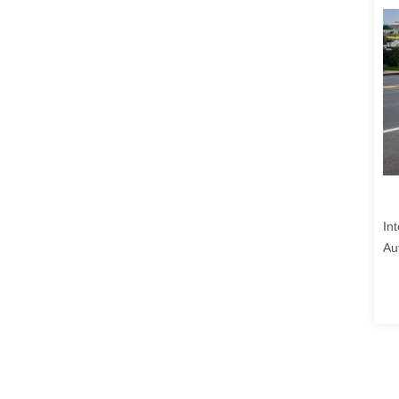
In
Au
Sa
pa