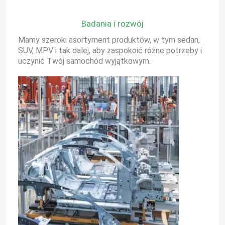
Badania i rozwój
Wycieczka po fabryce
Mamy szeroki asortyment produktów, w tym sedan,
SUV, MPV i tak dalej, aby zaspokoić różne potrzeby i
Kontrola jakości
uczynić Twój samochód wyjątkowym.
Skontaktuj się z nami
Aktualności
Poprosić o wycenę
Elektryczne pojazdy
Samochód benzynowy