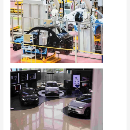
Samochód elektryczny ZEEKR
SUV z czołgiem
Samochód BYD EV
Elektryczny samochód Lixiang
Samochód z silnikiem skoków
Elektryczny samochód MG
Rising Auto