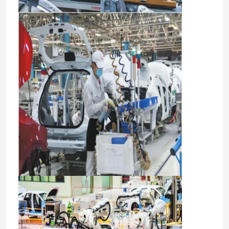
Elektryczny pojazd Tesla
Avatr Elektryczny samochód
Geely Car
Mercedes Benz, samochód biznesowy
Chery Automobile
Samochód VW EV
Chang An EV